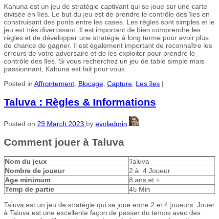
Kahuna est un jeu de stratégie captivant qui se joue sur une carte
divisée en îles. Le but du jeu est de prendre le contrôle des îles en
construisant des ponts entre les cases. Les règles sont simples et le
jeu est très divertissant. Il est important de bien comprendre les
règles et de développer une stratégie à long terme pour avoir plus
de chance de gagner. Il est également important de reconnaître les
erreurs de votre adversaire et de les exploiter pour prendre le
contrôle des îles. Si vous recherchez un jeu de table simple mais
passionnant, Kahuna est fait pour vous.
Posted in
Affrontement
,
Blocage
,
Capture
,
Les îles
|
Taluva : Règles & Informations
Posted on
29 March 2023
by
evoladmin
Comment jouer à Taluva
Nom du jeux
Taluva
Nombre de joueur
2 à 4 Joueur
Age minimum
8 ans et +
Temp de partie
45 Min
Taluva est un jeu de stratégie qui se joue entre 2 et 4 joueurs. Jouer
à Taluva est une excellente façon de passer du temps avec des