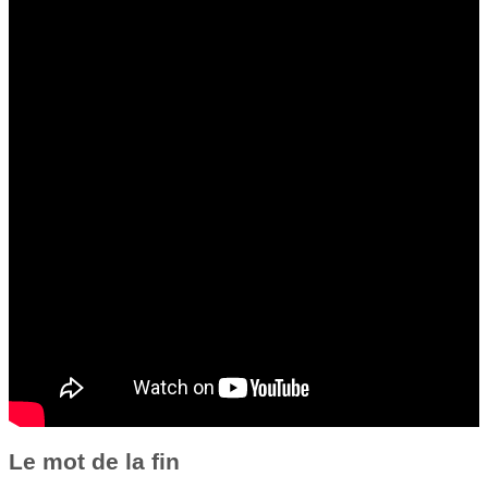
Le mot de la fin