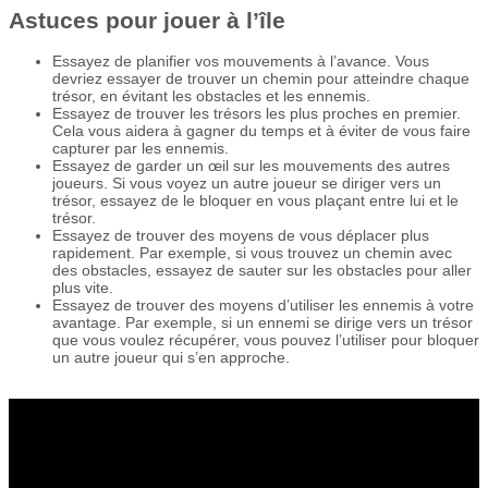
Astuces pour jouer à l’île
Essayez de planifier vos mouvements à l’avance. Vous
devriez essayer de trouver un chemin pour atteindre chaque
trésor, en évitant les obstacles et les ennemis.
Essayez de trouver les trésors les plus proches en premier.
Cela vous aidera à gagner du temps et à éviter de vous faire
capturer par les ennemis.
Essayez de garder un œil sur les mouvements des autres
joueurs. Si vous voyez un autre joueur se diriger vers un
trésor, essayez de le bloquer en vous plaçant entre lui et le
trésor.
Essayez de trouver des moyens de vous déplacer plus
rapidement. Par exemple, si vous trouvez un chemin avec
des obstacles, essayez de sauter sur les obstacles pour aller
plus vite.
Essayez de trouver des moyens d’utiliser les ennemis à votre
avantage. Par exemple, si un ennemi se dirige vers un trésor
que vous voulez récupérer, vous pouvez l’utiliser pour bloquer
un autre joueur qui s’en approche.