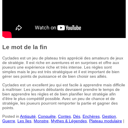
Le mot de la fin
Cyclades est un jeu de plateau très apprécié des amateurs de jeux
de stratégie. Il est riche en aventures et en surprises et offre aux
joueurs une expérience riche et très intense. Les règles sont
simples mais le jeu est très stratégique et il est important de bien
gérer ses points de puissance et de bien choisir ses alliés.
Cyclades est un excellent jeu qui est facile à apprendre mais difficile
à maîtriser. Les joueurs débutants devraient prendre le temps de
bien apprendre les règles et de bien planifier leur stratégie afin
d’être le plus compétitif possible. Avec un peu de chance et de
stratégie, les joueurs pourront remporter la partie et gagner des
points.
Posted in
Antiquité
,
Conquête
,
Contes
,
Dés
,
Enchères
,
Gestion
,
Guerre
,
Les îles
,
Monstre
,
Mythes & Légendes
,
Plateau modulaire
|