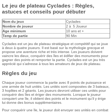
Le jeu de plateau Cyclades : Règles,
astuces et conseils pour débuter
Nom du jeux
Cyclades
Nombre de joueur
2 à 5 Joueur
Age minimum
10 ans et +
Temp de partie
90 Min
Cyclades est un jeu de plateau stratégique et compétitif qui se joue
à deux à quatre joueurs. Il est basé sur la mythologie grecque et
propose une aventure riche et très intense. Les joueurs doivent
vaincre les dieux, conquérir des îles et édifier des monuments pour
gagner des points et remporter la partie. Cyclades est un jeu très
apprécié qui s’adresse à tous les amateurs de jeux de plateau.
Règles du jeu
Chaque joueur commence la partie avec 8 points de puissance et
une armée de huit unités. Les unités sont composées de 3 bateaux,
3 hoplites et 2 géants. Les joueurs devront utiliser ces unités pour
conquérir des îles et ériger des monuments. Lorsque le joueur
conquiert une île, il obtient des points et le monument qu’il y érige
lui donne des bonus supplémentaires.
Pour conquérir une île, le joueur doit envoyer ses unités en combat