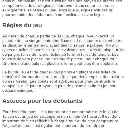
amis ou en famille, et c’est aussi un très bon moyen de mettre ses
compétences de stratégies à l’épreuve. Dans cet article, nous
expliquerons les règles du jeu, ainsi que quelques astuces qui
pourront aider les débutants à se familiariser avec le jeu.
Règles du jeu
Au début de chaque partie de Taluva, chaque joueur reçoit un
plateau de jeu vierge contenant 6 cases. Les joueurs doivent alors
se disputer le terrain en plaçant des tuiles sur le plateau. Il y a 6
types de tuiles disponibles : tuiles volcaniques, tuiles de plage, tuiles
de jungle, tuiles de rizière, tuiles de forêt et tuiles de temple. Les
joueurs doivent placer une tuile sur le plateau pour chaque tour.
Une fois qu’une tuile est placée, elle ne peut plus être déplacée.
Le but du jeu est de gagner des points en plaçant des tuiles de
manière à former des structures (tels que des temples, des rizières
ou des forêts). Les points sont attribués pour chaque structure
complète, et le joueur ayant le plus de points à la fin du jeu est
déclaré vainqueur.
Astuces pour les débutants
Pour les débutants, il est important de comprendre que le jeu de
Taluva est un jeu de stratégie et non un jeu de hasard. Il est donc
important de bien réfléchir à chaque tour et de bien comprendre
l’objectif du jeu. Il est également important de prendre en