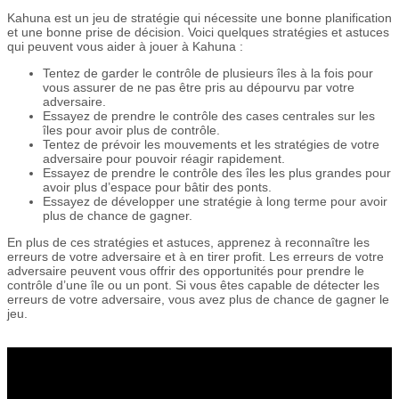
Kahuna est un jeu de stratégie qui nécessite une bonne planification
et une bonne prise de décision. Voici quelques stratégies et astuces
qui peuvent vous aider à jouer à Kahuna :
Tentez de garder le contrôle de plusieurs îles à la fois pour
vous assurer de ne pas être pris au dépourvu par votre
adversaire.
Essayez de prendre le contrôle des cases centrales sur les
îles pour avoir plus de contrôle.
Tentez de prévoir les mouvements et les stratégies de votre
adversaire pour pouvoir réagir rapidement.
Essayez de prendre le contrôle des îles les plus grandes pour
avoir plus d’espace pour bâtir des ponts.
Essayez de développer une stratégie à long terme pour avoir
plus de chance de gagner.
En plus de ces stratégies et astuces, apprenez à reconnaître les
erreurs de votre adversaire et à en tirer profit. Les erreurs de votre
adversaire peuvent vous offrir des opportunités pour prendre le
contrôle d’une île ou un pont. Si vous êtes capable de détecter les
erreurs de votre adversaire, vous avez plus de chance de gagner le
jeu.