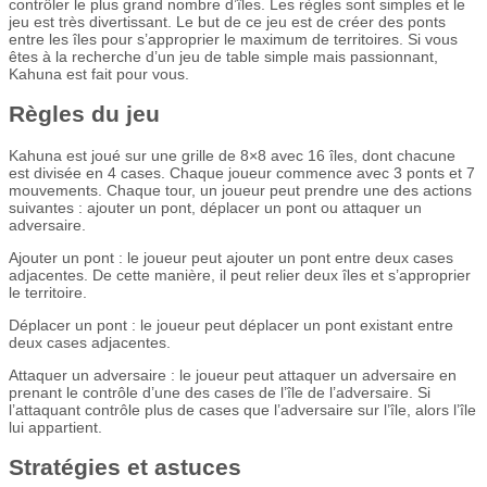
contrôler le plus grand nombre d’îles. Les règles sont simples et le
jeu est très divertissant. Le but de ce jeu est de créer des ponts
entre les îles pour s’approprier le maximum de territoires. Si vous
êtes à la recherche d’un jeu de table simple mais passionnant,
Kahuna est fait pour vous.
Règles du jeu
Kahuna est joué sur une grille de 8×8 avec 16 îles, dont chacune
est divisée en 4 cases. Chaque joueur commence avec 3 ponts et 7
mouvements. Chaque tour, un joueur peut prendre une des actions
suivantes : ajouter un pont, déplacer un pont ou attaquer un
adversaire.
Ajouter un pont : le joueur peut ajouter un pont entre deux cases
adjacentes. De cette manière, il peut relier deux îles et s’approprier
le territoire.
Déplacer un pont : le joueur peut déplacer un pont existant entre
deux cases adjacentes.
Attaquer un adversaire : le joueur peut attaquer un adversaire en
prenant le contrôle d’une des cases de l’île de l’adversaire. Si
l’attaquant contrôle plus de cases que l’adversaire sur l’île, alors l’île
lui appartient.
Stratégies et astuces