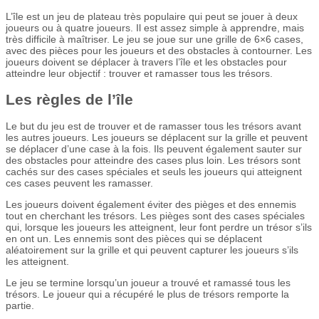
L’île est un jeu de plateau très populaire qui peut se jouer à deux
joueurs ou à quatre joueurs. Il est assez simple à apprendre, mais
très difficile à maîtriser. Le jeu se joue sur une grille de 6×6 cases,
avec des pièces pour les joueurs et des obstacles à contourner. Les
joueurs doivent se déplacer à travers l’île et les obstacles pour
atteindre leur objectif : trouver et ramasser tous les trésors.
Les règles de l’île
Le but du jeu est de trouver et de ramasser tous les trésors avant
les autres joueurs. Les joueurs se déplacent sur la grille et peuvent
se déplacer d’une case à la fois. Ils peuvent également sauter sur
des obstacles pour atteindre des cases plus loin. Les trésors sont
cachés sur des cases spéciales et seuls les joueurs qui atteignent
ces cases peuvent les ramasser.
Les joueurs doivent également éviter des pièges et des ennemis
tout en cherchant les trésors. Les pièges sont des cases spéciales
qui, lorsque les joueurs les atteignent, leur font perdre un trésor s’ils
en ont un. Les ennemis sont des pièces qui se déplacent
aléatoirement sur la grille et qui peuvent capturer les joueurs s’ils
les atteignent.
Le jeu se termine lorsqu’un joueur a trouvé et ramassé tous les
trésors. Le joueur qui a récupéré le plus de trésors remporte la
partie.