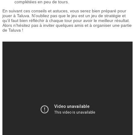
complétées en peu de tours.
En suivant ces conseils et astuces, vous serez bien préparé pour
jouer à Taluva. N’oubliez pas que le jeu est un jeu de stratégie et
qu’il faut bien réfléchir à chaque tour pour avoir le meilleur résultat.
Alors n’hésitez pas à inviter quelques amis et à organiser une partie
de Taluva !