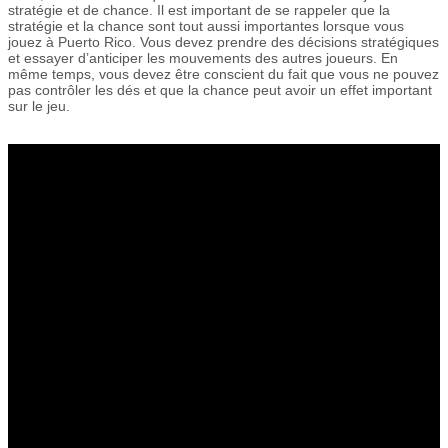
stratégie et de chance. Il est important de se rappeler que la
stratégie et la chance sont tout aussi importantes lorsque vous
jouez à Puerto Rico. Vous devez prendre des décisions stratégiques
et essayer d’anticiper les mouvements des autres joueurs. En
même temps, vous devez être conscient du fait que vous ne pouvez
pas contrôler les dés et que la chance peut avoir un effet important
sur le jeu.