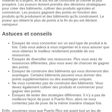
matériel et d’argent, et le but est de construire la colonie la plus
prospère. Les joueurs doivent prendre des décisions stratégiques
pour créer des bâtiments, cultiver des produits agricoles et
commercer. Les joueurs gagnent des points en fonction des
produits qu’ils produisent et des bâtiments qu’ils construisent. Le
joueur qui obtient le plus de points à la fin du jeu est déclaré
vainqueur.
Astuces et conseils
Essayez de vous concentrer sur un seul type de produit à la
fois. Cela vous aidera à vous organiser et à vous assurer que
vous obtenez le meilleur rendement possible de vos
ressources.
Essayez de diversifier vos ressources. Plus vous avez de
ressources différentes, plus vous avez de chances de gagner
des points.
Essayez de construire des bâtiments qui vous donneront des
avantages. Certains bâtiments peuvent vous donner des
points supplémentaires ou des avantages uniques.
Ne vous contentez pas de construire des bâtiments. Vous
devez également cultiver des produits et commercer pour
gagner des points.
Essayez de tester des stratégies différentes. Il n’y a pas de
meilleure façon de jouer à Puerto Rico, alors ne vous
contentez pas de jouer de la même manière chaque fois.
Enfin, souvenez-vous que Puerto Rico est avant tout un jeu de