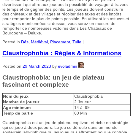
divertissant qui offre aux joueurs la possibilité de voyager à travers
le temps et de gagner des points. Les joueurs doivent construire
des châteaux et des villages et récolter des taxes et des impôts
pour remporter le plus de points possible. En utilisant les astuces et
stratégies mentionnées ci-dessus, vous serez en mesure de
remporter de nombreuses victoires dans Les Châteaux de
Bourgogne – Deluxe.
Posted in
Dés
,
Médiéval
,
Placement
,
Tuile
|
Claustrophobia : Règles & Informations
Posted on
29 March 2023
by
evoladmin
Claustrophobia: un jeu de plateau
fascinant et complexe
Nom du jeux
Claustrophobia
Nombre de joueur
2 Joueur
Age minimum
14 à 99
Temp de partie
60 Min
Claustrophobia est un jeu de plateau captivant et riche en stratégie
qui se joue à deux joueurs. Le jeu se déroule dans un monde
souterrain labyrinthique où les joueurs s’affrontent pour le contrôle