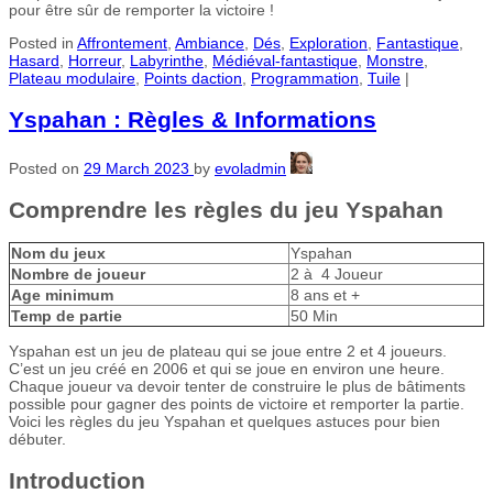
pour être sûr de remporter la victoire !
Posted in
Affrontement
,
Ambiance
,
Dés
,
Exploration
,
Fantastique
,
Hasard
,
Horreur
,
Labyrinthe
,
Médiéval-fantastique
,
Monstre
,
Plateau modulaire
,
Points daction
,
Programmation
,
Tuile
|
Yspahan : Règles & Informations
Posted on
29 March 2023
by
evoladmin
Comprendre les règles du jeu Yspahan
Nom du jeux
Yspahan
Nombre de joueur
2 à 4 Joueur
Age minimum
8 ans et +
Temp de partie
50 Min
Yspahan est un jeu de plateau qui se joue entre 2 et 4 joueurs.
C’est un jeu créé en 2006 et qui se joue en environ une heure.
Chaque joueur va devoir tenter de construire le plus de bâtiments
possible pour gagner des points de victoire et remporter la partie.
Voici les règles du jeu Yspahan et quelques astuces pour bien
débuter.
Introduction