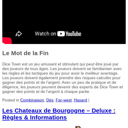
Le Mot de la Fin
Dice Town est un jeu amusant et stimulant qui peut être joué par
des joueurs de tous âges. Les joueurs doivent se familiariser avec
les règles et les tactiques du jeu pour avoir le meilleur avantage.
Les joueurs doivent également prendre des risques calculés pour
gagner des points et de l’argent. Avec un peu de pratique et de
diligence, les joueurs peuvent devenir des experts de Dice Town et
gagner des points et de l’argent à chaque partie.
Posted in
Combinaison
,
Dés
,
Far-west
,
Hasard
|
Les Chateaux de Bourgogne – Deluxe :
Règles & Informations