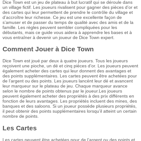
Dice Town est un jeu de plateau à but lucratif qui se déroule dans
un village fictif. Les joueurs rivalisent pour gagner des pièces d’or et
des cartes qui leur permettent de prendre le contrôle du village et
d’accroître leur richesse. Ce jeu est une excellente façon de
s’amuser et de passer du temps de qualité avec des amis et de la
famille. Les règles peuvent sembler compliquées pour les
débutants, mais ce guide vous aidera à apprendre les bases et à
vous entraîner à devenir un joueur de Dice Town expert.
Comment Jouer à Dice Town
Dice Town est joué par deux à quatre joueurs. Tous les joueurs
reçoivent une pioche, un dé et cinq pièces d’or. Les joueurs peuvent
également acheter des cartes qui leur donnent des avantages et
des points supplémentaires. Les cartes peuvent être achetées pour
de l’argent ou des points. Les joueurs lancént leur dé et avancent
leur marqueur sur le plateau de jeu. Chaque marqueur avance
selon le nombre de points obtenus par le joueur.Les joueurs
peuvent également acheter des propriétés à des prix différents en
fonction de leurs avantages. Les propriétés incluent des mines, des
banques et des saloons. Si un joueur possède plusieurs propriétés,
il peut obtenir des points supplémentaires lorsqu’il atteint un certain
nombre de points.
Les Cartes
Les cartes peuvent être achetées pour de l’argent ou des points et