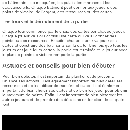
de bâtiments : les mosquées, les palais, les marchés et les
caravansérails. Chaque bâtiment peut donner aux joueurs des
points de victoire, de l’argent, des ressources ou des cartes.
Les tours et le déroulement de la partie
Chaque tour commence par le choix des cartes par chaque joueur.
Chaque joueur va alors choisir une carte qui va lui donner des
points ou des ressources. Ensuite, chaque joueur va jouer ses
cartes et construire des bâtiments sur la carte. Une fois que tous les
joueurs ont joué leurs cartes, la partie est terminée et le joueur avec
le plus de points de victoire remporte la partie.
Astuces et conseils pour bien débuter
Pour bien débuter, il est important de planifier et de prévoir à
l’avance ses actions. Il est également important de bien gérer ses
ressources et de les utiliser de manière efficace. Il est également
important de bien choisir ses cartes et de bien les jouer pour obtenir
le maximum de points. Enfin, il est important de bien observer les
autres joueurs et de prendre des décisions en fonction de ce qu’ils
font.