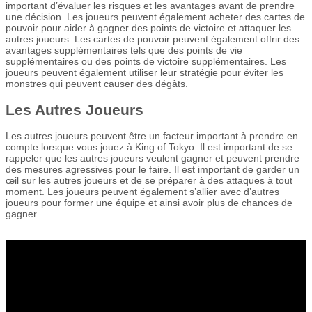
important d’évaluer les risques et les avantages avant de prendre
une décision. Les joueurs peuvent également acheter des cartes de
pouvoir pour aider à gagner des points de victoire et attaquer les
autres joueurs. Les cartes de pouvoir peuvent également offrir des
avantages supplémentaires tels que des points de vie
supplémentaires ou des points de victoire supplémentaires. Les
joueurs peuvent également utiliser leur stratégie pour éviter les
monstres qui peuvent causer des dégâts.
Les Autres Joueurs
Les autres joueurs peuvent être un facteur important à prendre en
compte lorsque vous jouez à King of Tokyo. Il est important de se
rappeler que les autres joueurs veulent gagner et peuvent prendre
des mesures agressives pour le faire. Il est important de garder un
œil sur les autres joueurs et de se préparer à des attaques à tout
moment. Les joueurs peuvent également s’allier avec d’autres
joueurs pour former une équipe et ainsi avoir plus de chances de
gagner.