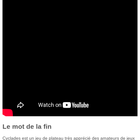
Le mot de la fin
Cyclades est un jeu de plateau très apprécié des amateurs de jeux