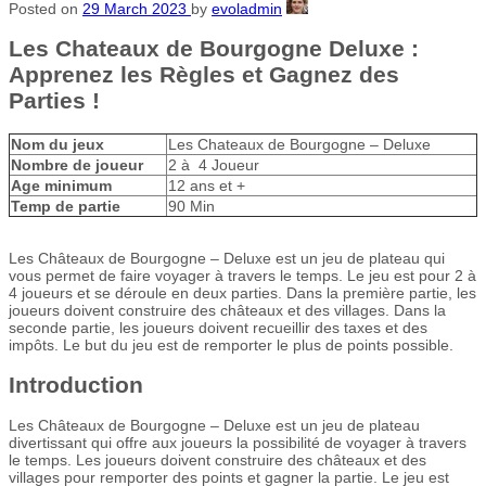
Posted on
29 March 2023
by
evoladmin
Les Chateaux de Bourgogne Deluxe :
Apprenez les Règles et Gagnez des
Parties !
Nom du jeux
Les Chateaux de Bourgogne – Deluxe
Nombre de joueur
2 à 4 Joueur
Age minimum
12 ans et +
Temp de partie
90 Min
Les Châteaux de Bourgogne – Deluxe est un jeu de plateau qui
vous permet de faire voyager à travers le temps. Le jeu est pour 2 à
4 joueurs et se déroule en deux parties. Dans la première partie, les
joueurs doivent construire des châteaux et des villages. Dans la
seconde partie, les joueurs doivent recueillir des taxes et des
impôts. Le but du jeu est de remporter le plus de points possible.
Introduction
Les Châteaux de Bourgogne – Deluxe est un jeu de plateau
divertissant qui offre aux joueurs la possibilité de voyager à travers
le temps. Les joueurs doivent construire des châteaux et des
villages pour remporter des points et gagner la partie. Le jeu est