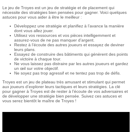
Le jeu de Troyes est un jeu de stratégie et de placement qui
nécessite des stratégies bien pensées pour gagner. Voici quelques
astuces pour vous aider à être le meilleur :
Développez une stratégie et planifiez à l’avance la manière
dont vous allez jouer.
Utilisez vos ressources et vos pièces intelligemment et
assurez-vous de ne pas manquer d’argent.
Restez à l’écoute des autres joueurs et essayez de deviner
leurs plans.
Essayez de construire des bâtiments qui génèrent des points
de victoire à chaque tour.
Ne vous laissez pas distraire par les autres joueurs et gardez
un œil sur votre objectif.
Ne soyez pas trop agressif et ne tentez pas trop de défis.
Troyes est un jeu de plateau très amusant et stimulant qui permet
aux joueurs d’explorer leurs tactiques et leurs stratégies. La clé
pour gagner à Troyes est de rester à l’écoute de vos adversaires et
de développer une stratégie bien pensée. Suivez ces astuces et
vous serez bientôt le maître de Troyes !