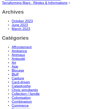
Terraforming Mars : Règles & Informations
»
Archives
October 2023
June 2023
March 2023
Catégories
Affrontement
Ambiance
Animaux
Antiquité
Art
Asie
Blocage
Bluff
Capture
Card-driven
Catastrophe
Choix simultanés
Collection / famille
Colonisation
Combinaison
Commerce