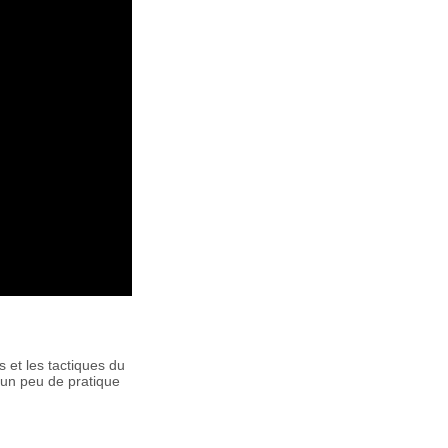
 et les tactiques du
 un peu de pratique