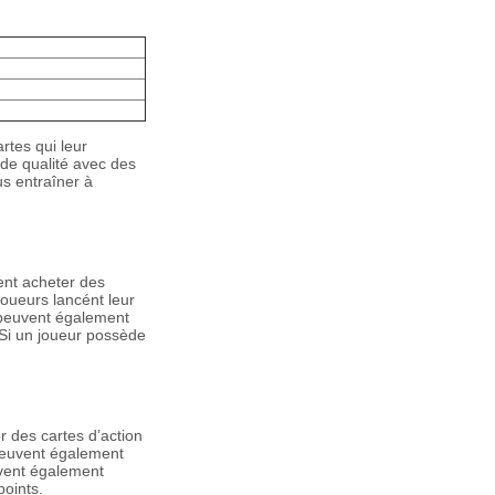
rtes qui leur
 de qualité avec des
us entraîner à
ent acheter des
joueurs lancént leur
 peuvent également
 Si un joueur possède
r des cartes d’action
 peuvent également
uvent également
points.