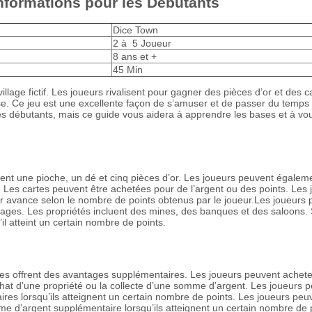
Informations pour les Débutants
Dice Town
2 à 5 Joueur
8 ans et +
45 Min
llage fictif. Les joueurs rivalisent pour gagner des pièces d’or et des ca
esse. Ce jeu est une excellente façon de s’amuser et de passer du temps
es débutants, mais ce guide vous aidera à apprendre les bases et à vo
vent une pioche, un dé et cinq pièces d’or. Les joueurs peuvent égalem
 Les cartes peuvent être achetées pour de l’argent ou des points. Les 
r avance selon le nombre de points obtenus par le joueur.Les joueurs
ntages. Les propriétés incluent des mines, des banques et des saloons.
il atteint un certain nombre de points.
lles offrent des avantages supplémentaires. Les joueurs peuvent achete
achat d’une propriété ou la collecte d’une somme d’argent. Les joueurs
res lorsqu’ils atteignent un certain nombre de points. Les joueurs pe
me d’argent supplémentaire lorsqu’ils atteignent un certain nombre de 