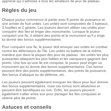
apprécié qui s’adresse à tous les amateurs de jeux de plateau.
Règles du jeu
Chaque joueur commence la partie avec 8 points de puissance et
une armée de huit unités. Les unités sont composées de 3 bateaux,
3 hoplites et 2 géants. Les joueurs devront utiliser ces unités pour
conquérir des îles et ériger des monuments. Lorsque le joueur
conquiert une île, il obtient des points et le monument qu’il y érige
lui donne des bonus supplémentaires.
Pour conquérir une île, le joueur doit envoyer ses unités en combat
contre les défenseurs de l’île. Les unités se battent de la même
manière que dans la plupart des jeux de plateau : les unités les plus
puissantes attaquent les plus faibles et les vainqueurs gagnent des
points. Une fois qu’une île est conquise, le joueur peut ériger un
monument qui lui donne des bonus supplémentaires. Ces bonus
peuvent être des points supplémentaires, des points de puissance,
des bonus d’attaque ou de défense, etc.
Les joueurs peuvent également invoquer les dieux pour leur donner
des bonus supplémentaires, mais ces bonus sont aléatoires et
peuvent être bénéfiques ou non. Enfin, les joueurs peuvent
également s’allier entre eux pour partager les îles conquises et
obtenir plus de points.
Astuces et conseils