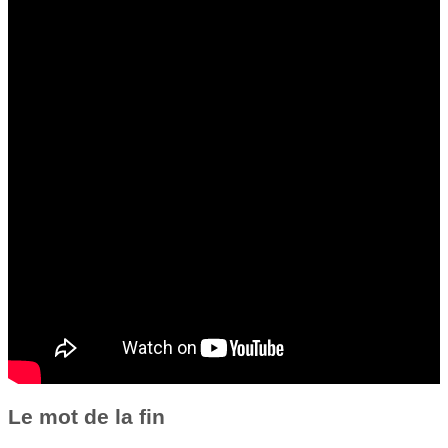
Le mot de la fin