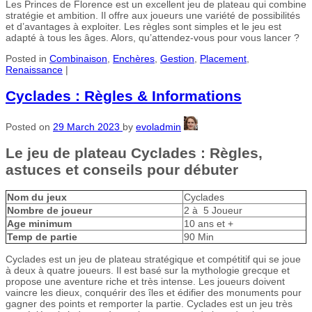
Les Princes de Florence est un excellent jeu de plateau qui combine
stratégie et ambition. Il offre aux joueurs une variété de possibilités
et d’avantages à exploiter. Les règles sont simples et le jeu est
adapté à tous les âges. Alors, qu’attendez-vous pour vous lancer ?
Posted in
Combinaison
,
Enchères
,
Gestion
,
Placement
,
Renaissance
|
Cyclades : Règles & Informations
Posted on
29 March 2023
by
evoladmin
Le jeu de plateau Cyclades : Règles,
astuces et conseils pour débuter
Nom du jeux
Cyclades
Nombre de joueur
2 à 5 Joueur
Age minimum
10 ans et +
Temp de partie
90 Min
Cyclades est un jeu de plateau stratégique et compétitif qui se joue
à deux à quatre joueurs. Il est basé sur la mythologie grecque et
propose une aventure riche et très intense. Les joueurs doivent
vaincre les dieux, conquérir des îles et édifier des monuments pour
gagner des points et remporter la partie. Cyclades est un jeu très