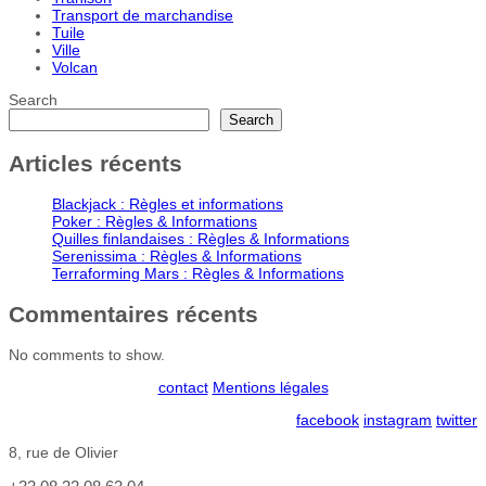
Transport de marchandise
Tuile
Ville
Volcan
Search
Search
Articles récents
Blackjack : Règles et informations
Poker : Règles & Informations
Quilles finlandaises : Règles & Informations
Serenissima : Règles & Informations
Terraforming Mars : Règles & Informations
Commentaires récents
No comments to show.
contact
Mentions légales
facebook
instagram
twitter
8, rue de Olivier