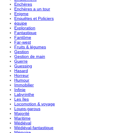
Enchères
Enchères a un tour
Enigme
Enquêtes et Policiers
équipe
Exploration
Fantastique
Fantôme
Far-west
Fruits & légumes
Gestion
Gestion de main
Guerre
Guessing
Hasard
Horreur
Humour
Immobilier
Infinie
Labyrinthe
Les îles
Locomotion & voyage
Loups-garous
Majorité
Maritime
Médiéval
Médiéval-fantastique
Mémoire