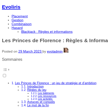
Evoliris
Placement
Gestion
Combinaison
Hasard
Blackjack : Règles et informations
Les Princes de Florence : Règles & Informa
Posted on
29 March 2023
by
evoladmin
Sommaires
Les Princes de Florence : un jeu de stratégie et d’ambition
Introduction
Règles du jeu
Les bâtiments
Les ressources
Les activités
Astuces et conseils
Le mot de la fin