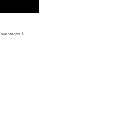
d’avantages à