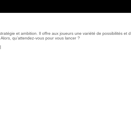
ratégie et ambition. Il offre aux joueurs une variété de possibilités et 
s. Alors, qu’attendez-vous pour vous lancer ?
|