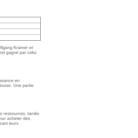
olfgang Kramer et
est gagné par celui
aissance en
éussir. Une partie
es ressources, tandis
pour acheter des
rant leurs