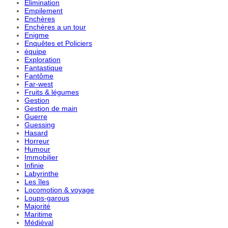
Elimination
Empilement
Enchères
Enchères a un tour
Enigme
Enquêtes et Policiers
équipe
Exploration
Fantastique
Fantôme
Far-west
Fruits & légumes
Gestion
Gestion de main
Guerre
Guessing
Hasard
Horreur
Humour
Immobilier
Infinie
Labyrinthe
Les îles
Locomotion & voyage
Loups-garous
Majorité
Maritime
Médiéval