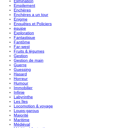
Elimination
Empilement
Enchères
Enchères a un tour
Enigme
Enquêtes et Policiers
équipe
Exploration
Fantastique
Fantôme
Far-west
Fruits & légumes
Gestion
Gestion de main
Guerre
Guessing
Hasard
Horreur
Humour
Immobilier
Infinie
Labyrinthe
Les îles
Locomotion & voyage
Loups-garous
Majorité
Maritime
Médiéval