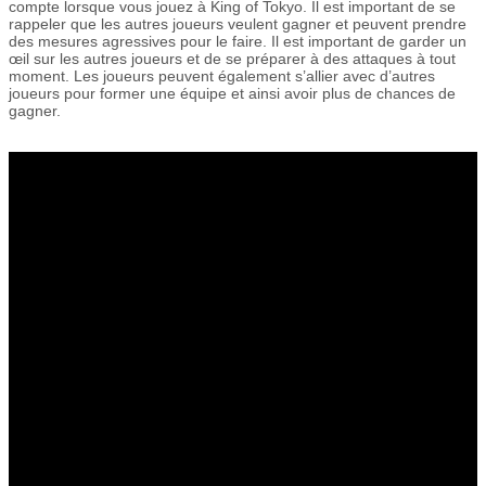
compte lorsque vous jouez à King of Tokyo. Il est important de se
rappeler que les autres joueurs veulent gagner et peuvent prendre
des mesures agressives pour le faire. Il est important de garder un
œil sur les autres joueurs et de se préparer à des attaques à tout
moment. Les joueurs peuvent également s’allier avec d’autres
joueurs pour former une équipe et ainsi avoir plus de chances de
gagner.