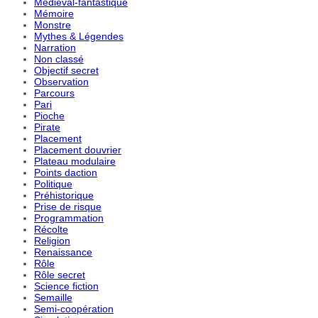
Médiéval-fantastique
Mémoire
Monstre
Mythes & Légendes
Narration
Non classé
Objectif secret
Observation
Parcours
Pari
Pioche
Pirate
Placement
Placement douvrier
Plateau modulaire
Points daction
Politique
Préhistorique
Prise de risque
Programmation
Récolte
Religion
Renaissance
Rôle
Rôle secret
Science fiction
Semaille
Semi-coopération