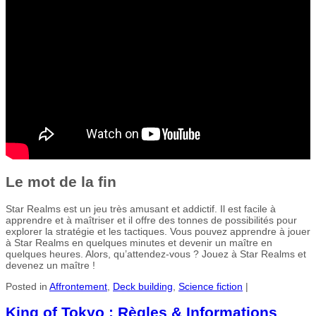
Le mot de la fin
Star Realms est un jeu très amusant et addictif. Il est facile à
apprendre et à maîtriser et il offre des tonnes de possibilités pour
explorer la stratégie et les tactiques. Vous pouvez apprendre à jouer
à Star Realms en quelques minutes et devenir un maître en
quelques heures. Alors, qu’attendez-vous ? Jouez à Star Realms et
devenez un maître !
Posted in
Affrontement
,
Deck building
,
Science fiction
|
King of Tokyo : Règles & Informations