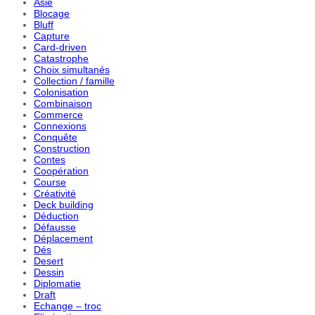
Asie
Blocage
Bluff
Capture
Card-driven
Catastrophe
Choix simultanés
Collection / famille
Colonisation
Combinaison
Commerce
Connexions
Conquête
Construction
Contes
Coopération
Course
Créativité
Deck building
Déduction
Défausse
Déplacement
Dés
Desert
Dessin
Diplomatie
Draft
Echange – troc