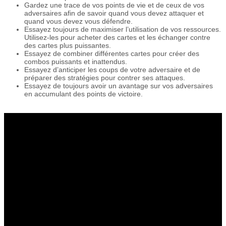
Gardez une trace de vos points de vie et de ceux de vos
adversaires afin de savoir quand vous devez attaquer et
quand vous devez vous défendre.
Essayez toujours de maximiser l’utilisation de vos ressources.
Utilisez-les pour acheter des cartes et les échanger contre
des cartes plus puissantes.
Essayez de combiner différentes cartes pour créer des
combos puissants et inattendus.
Essayez d’anticiper les coups de votre adversaire et de
préparer des stratégies pour contrer ses attaques.
Essayez de toujours avoir un avantage sur vos adversaires
en accumulant des points de victoire.