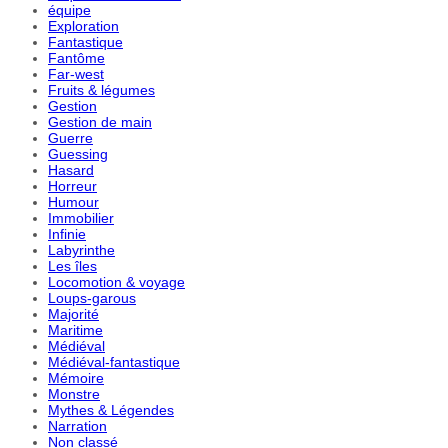
équipe
Exploration
Fantastique
Fantôme
Far-west
Fruits & légumes
Gestion
Gestion de main
Guerre
Guessing
Hasard
Horreur
Humour
Immobilier
Infinie
Labyrinthe
Les îles
Locomotion & voyage
Loups-garous
Majorité
Maritime
Médiéval
Médiéval-fantastique
Mémoire
Monstre
Mythes & Légendes
Narration
Non classé