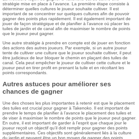
stratégie mise en place à l’avance. La première étape consiste à
déterminer quelles cultures le joueur souhaite cultiver. Il est
important de se concentrer sur quelques cultures afin de pouvoir
gagner des points plus rapidement. Il est également important de
jouer de façon stratégique et de planifier à l’avance où placer les
tuiles de jardin et de canal afin de maximiser le nombre de points
que le joueur peut gagner.
Une autre stratégie à prendre en compte est de jouer en fonction
des actions des autres joueurs. Par exemple, si un autre joueur
tente de cultiver une culture que le joueur souhaite cultiver, il peut
être judicieux de leur bloquer le chemin en plaçant des tuiles de
canal. Cela peut empêcher le joueur de cultiver cette culture et le
joueur peut en tirer profit en prenant la tuile et en récoltant les
points correspondants.
Autres astuces pour améliorer ses
chances de gagner
Une des choses les plus importantes à retenir est que le placement
des tuiles est crucial pour gagner à Takenoko. Il est important de
prendre le temps de planifier à l’avance le placement des tuiles et
de viser à maximiser le nombre de points que le joueur peut gagner.
En outre, il est important de garder à l’esprit que chaque jour le
joueur reçoit un objectif qu’il doit remplir pour gagner des points
supplémentaires. Ces objectifs sont généralement liés à la culture
du jardin et peuvent être un bon moyen de gagner des points