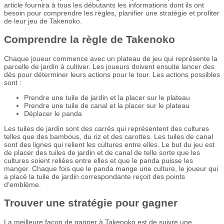
article fournira à tous les débutants les informations dont ils ont
besoin pour comprendre les règles, planifier une stratégie et profiter
de leur jeu de Takenoko.
Comprendre la règle de Takenoko
Chaque joueur commence avec un plateau de jeu qui représente la
parcelle de jardin à cultiver. Les joueurs doivent ensuite lancer des
dés pour déterminer leurs actions pour le tour. Les actions possibles
sont :
Prendre une tuile de jardin et la placer sur le plateau
Prendre une tuile de canal et la placer sur le plateau
Déplacer le panda
Les tuiles de jardin sont des carrés qui représentent des cultures
telles que des bambous, du riz et des carottes. Les tuiles de canal
sont des lignes qui relient les cultures entre elles. Le but du jeu est
de placer des tuiles de jardin et de canal de telle sorte que les
cultures soient reliées entre elles et que le panda puisse les
manger. Chaque fois que le panda mange une culture, le joueur qui
a placé la tuile de jardin correspondante reçoit des points
d’emblème.
Trouver une stratégie pour gagner
La meilleure façon de gagner à Takenoko est de suivre une