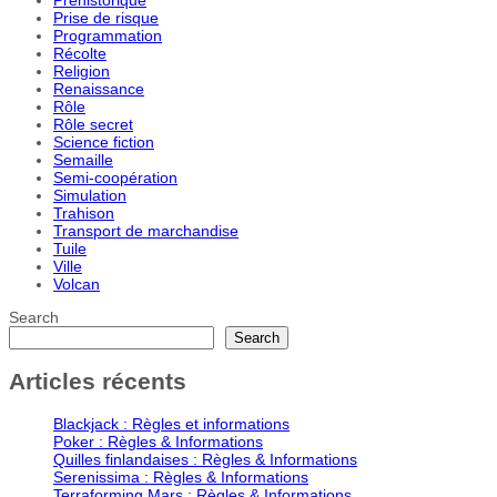
Préhistorique
Prise de risque
Programmation
Récolte
Religion
Renaissance
Rôle
Rôle secret
Science fiction
Semaille
Semi-coopération
Simulation
Trahison
Transport de marchandise
Tuile
Ville
Volcan
Search
Search
Articles récents
Blackjack : Règles et informations
Poker : Règles & Informations
Quilles finlandaises : Règles & Informations
Serenissima : Règles & Informations
Terraforming Mars : Règles & Informations