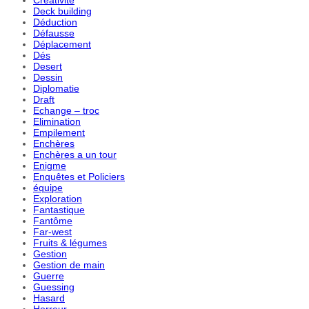
Créativité
Deck building
Déduction
Défausse
Déplacement
Dés
Desert
Dessin
Diplomatie
Draft
Echange – troc
Elimination
Empilement
Enchères
Enchères a un tour
Enigme
Enquêtes et Policiers
équipe
Exploration
Fantastique
Fantôme
Far-west
Fruits & légumes
Gestion
Gestion de main
Guerre
Guessing
Hasard