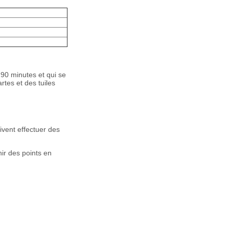
 90 minutes et qui se
rtes et des tuiles
ivent effectuer des
nir des points en