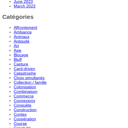
June 2023
March 2023
Catégories
Affrontement
Ambiance
Animaux
Antiquité
Art
Asie
Blocage
Bluff
Capture
Card-driven
Catastrophe
Choix simultanés
Collection / famille
Colonisation
Combinaison
Commerce
Connexions
Conquête
Construction
Contes
Coopération
Course