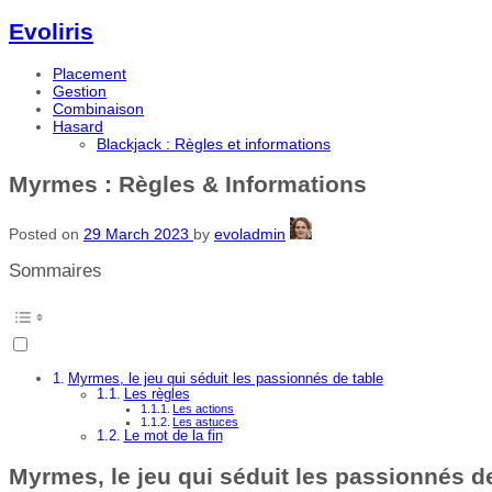
Evoliris
Placement
Gestion
Combinaison
Hasard
Blackjack : Règles et informations
Myrmes : Règles & Informations
Posted on
29 March 2023
by
evoladmin
Sommaires
Myrmes, le jeu qui séduit les passionnés de table
Les règles
Les actions
Les astuces
Le mot de la fin
Myrmes, le jeu qui séduit les passionnés d