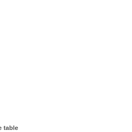
e table