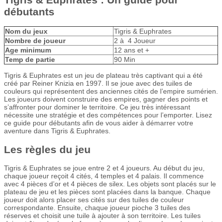
débutants
Nom du jeux
Tigris & Euphrates
Nombre de joueur
2 à 4 Joueur
Age minimum
12 ans et +
Temp de partie
90 Min
Tigris & Euphrates est un jeu de plateau très captivant qui a été
créé par Reiner Knizia en 1997. Il se joue avec des tuiles de
couleurs qui représentent des anciennes cités de l’empire sumérien.
Les joueurs doivent construire des empires, gagner des points et
s’affronter pour dominer le territoire. Ce jeu très intéressant
nécessite une stratégie et des compétences pour l’emporter. Lisez
ce guide pour débutants afin de vous aider à démarrer votre
aventure dans Tigris & Euphrates.
Les règles du jeu
Tigris & Euphrates se joue entre 2 et 4 joueurs. Au début du jeu,
chaque joueur reçoit 4 cités, 4 temples et 4 palais. Il commence
avec 4 pièces d’or et 4 pièces de silex. Les objets sont placés sur le
plateau de jeu et les pièces sont placées dans la banque. Chaque
joueur doit alors placer ses cités sur des tuiles de couleur
correspondante. Ensuite, chaque joueur pioche 3 tuiles des
réserves et choisit une tuile à ajouter à son territoire. Les tuiles