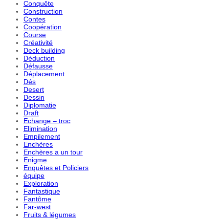
Conquête
Construction
Contes
Coopération
Course
Créativité
Deck building
Déduction
Défausse
Déplacement
Dés
Desert
Dessin
Diplomatie
Draft
Echange – troc
Elimination
Empilement
Enchères
Enchères a un tour
Enigme
Enquêtes et Policiers
équipe
Exploration
Fantastique
Fantôme
Far-west
Fruits & légumes